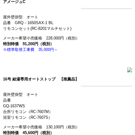
アメージュC
会社案内
屋外壁掛型 オート
品番 GRQ－1650SAX-1 BL
トピックス
リモコンセット(RC-8201マルチセット)
メーカー希望小売価格 228,000円（税別）
お問い合わせ
特別特価 91,200円（税別）
※標準取替工事費 35,000円～
プライバシーポリシー
お気軽にお問い合わ
せください
16号 給湯専用オートストップ
【推薦品】
近畿一円対応しております！
その他の地域に関しましても
一度お問い合わせ下さい！
屋外壁掛型 オート
06-6701-2477
品番
GQ-1637WS
営業時間: 8:30～18:00
台所リモコン（RC-7607M）
浴室リモコン（RC-7607S）
メーカー希望小売価格 130,100円（税別）
特別特価 45,600円（税別）