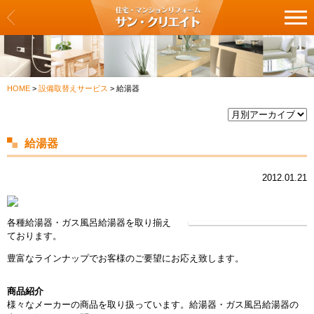
サン・クリエイト
リフォーム一覧
HOME
>
設備取替えサービス
>
給湯器
クロス・壁紙の張替え
フロア・床の張替え
給湯器
キッチン
2012.01.21
バス・浴室
各種給湯器・ガス風呂給湯器を取り揃え
洗面化粧台・トイレ
ております。
豊富なラインナップでお客様のご要望にお応え致します。
建具・扉の交換
商品紹介
カーテン・ブラインドの交換
様々なメーカーの商品を取り扱っています。給湯器・ガス風呂給湯器の