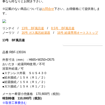
事なら何なりとお聞き下さい。
その他設備交換
※記載のない商品については
お問合せ
下さい。
お得価格
にて提供致しま
す。
給湯器の交換
リフォームパック
リンナイ /
13号 BF風呂釜
/
8.5号 BF風呂釜
ノーリツ /
16号 ガス風呂給湯器
/
16号 給湯専用オートストップ
リフォームパック
13号 BF風呂釜
まるごとリフォーム
品番:RBF-135SN
外形寸法（mm）：H665×W250×D575
クロス･壁紙の張替え
おいだき・給湯同時使用／不可
浴室外給湯／可
フロア・床の張替え
●ステンレス外装 ＳＵＳ４３０
●給水接続／１５Ａ（Ｒ１／２）
●給湯接続／１５Ａ（Ｒ１／２）
キッチン
●ガス接続／１５Ａ（Ｒ１／２）
メーカー希望小売価格 170,800円（税別）
バス・浴室
特別特価 110,000円（税別）
※取替工事費含む