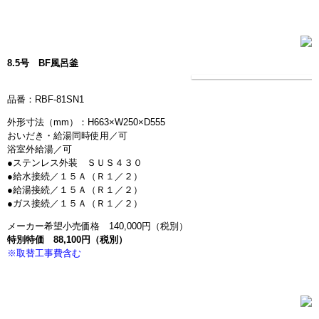
洗面化粧台・トイレ
給湯器の交換
8.5号 BF風呂釜
その他
品番：RBF-81SN1
初めての方へ
外形寸法（mm）：H663×W250×D555
おいだき・給湯同時使用／可
サンクリエイトの特長
浴室外給湯／可
●ステンレス外装 ＳＵＳ４３０
よくあるご質問
●給水接続／１５Ａ（Ｒ１／２）
●給湯接続／１５Ａ（Ｒ１／２）
●ガス接続／１５Ａ（Ｒ１／２）
施工の流れ
メーカー希望小売価格 140,000円（税別）
特別特価 88,100円（税別）
ハウスクリーニング
※取替工事費含む
ハウスクリーニング
インフォメーション