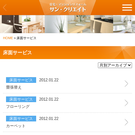
サン・クリエイト
リフォーム一覧
HOME
>
床面サービス
クロス・壁紙の張替え
床面サービス
フロア・床の張替え
キッチン
床面サービス
2012.01.22
バス・浴室
畳張替え
洗面化粧台・トイレ
床面サービス
2012.01.22
フローリング
建具・扉の交換
床面サービス
2012.01.22
カーペット
カーテン・ブラインドの交換