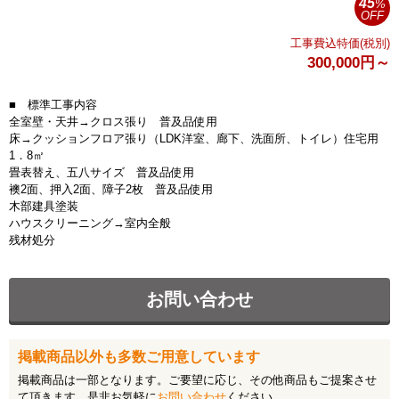
45
%
洗面化粧台・トイレ
OFF
工事費込特価(税別)
給湯器の交換
300,000円～
その他
■ 標準工事内容
全室壁・天井→クロス張り 普及品使用
初めての方へ
床→クッションフロア張り（LDK洋室、廊下、洗面所、トイレ）住宅用
1．8㎡
畳表替え、五八サイズ 普及品使用
サンクリエイトの特長
襖2面、押入2面、障子2枚 普及品使用
木部建具塗装
よくあるご質問
ハウスクリーニング→室内全般
残材処分
施工の流れ
お問い合わせ
ハウスクリーニング
ハウスクリーニング
掲載商品以外も多数ご用意しています
掲載商品は一部となります。ご要望に応じ、その他商品もご提案させ
インフォメーション
て頂きます。是非お気軽に
お問い合わせ
ください。