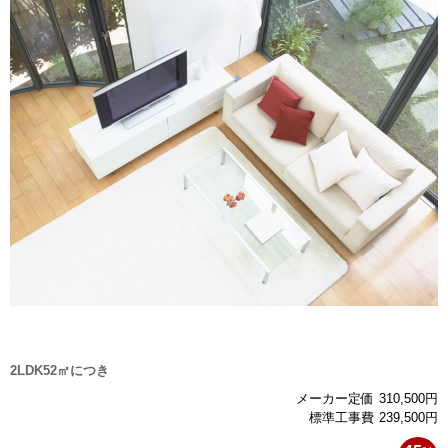
その他設備交換
給湯器の交換
リフォームパック
リフォームパック
まるごとリフォーム
クロス･壁紙の張替え
フロア・床の張替え
キッチン
2LDK52㎡につき
メーカー定価
310,500
円
バス・浴室
標準工事費
239,500
円