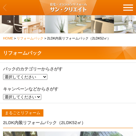
サン・クリエイト
リフォーム一覧
HOME
>
リフォームパック
>
2LDK内装リフォームパック（2LDK52㎡）
クロス・壁紙の張替え
リフォームパック
フロア・床の張替え
パックのカテゴリーからさがす
キッチン
バス・浴室
キャンペーンなどからさがす
洗面化粧台・トイレ
まるごとリフォーム
建具・扉の交換
2LDK内装リフォームパック（2LDK52㎡）
カーテン・ブラインドの交換