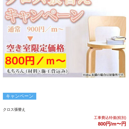
その他設備交換
給湯器の交換
リフォームパック
リフォームパック
まるごとリフォーム
クロス･壁紙の張替え
フロア・床の張替え
キャンペーン
キッチン
クロス張替え
バス・浴室
工事費込特価(税別)
800円/m〜
円