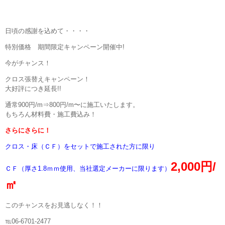
洗面化粧台・トイレ
給湯器の交換
日頃の感謝を込めて・・・・
特別価格 期間限定キャンペーン開催中!
その他
今がチャンス！
初めての方へ
クロス張替えキャンペーン！
大好評につき延長!!
サンクリエイトの特長
通常900円/m⇒800円/m〜に施工いたします。
もちろん材料費・施工費込み！
よくあるご質問
さらにさらに！
クロス・床（ＣＦ）をセットで施工された方に限り
施工の流れ
2,000円/
ＣＦ（厚さ1.8ｍｍ使用、当社選定メーカーに限ります）
ハウスクリーニング
㎡
ハウスクリーニング
このチャンスをお見逃しなく！！
インフォメーション
℡06-6701-2477