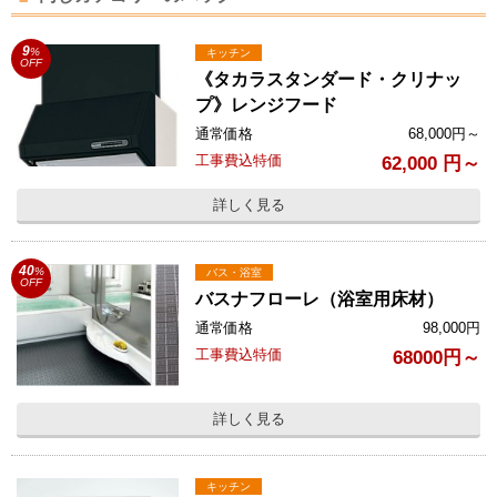
9
%
キッチン
OFF
《タカラスタンダード・クリナッ
プ》レンジフード
通常価格
68,000
円～
工事費込特価
62,000
円～
詳しく見る
40
%
バス・浴室
OFF
バスナフローレ（浴室用床材）
通常価格
98,000
円
工事費込特価
68000円～
詳しく見る
キッチン