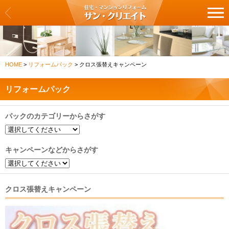
サン・クリエイト
リフォーム一覧
HOME
>
リフォームパック
>
クロス張替えキャンペーン
クロス・壁紙の張替え
リフォームパック
フロア・床の張替え
パックのカテゴリーからさがす
キッチン
バス・浴室
キャンペーンなどからさがす
洗面化粧台・トイレ
クロス張替えキャンペーン
建具・扉の交換
カーテン・ブラインドの交換