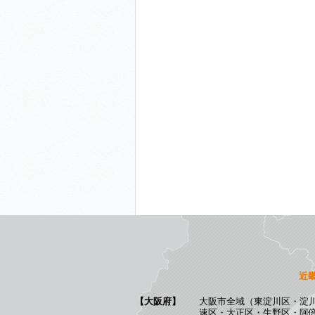
近
【大阪府】
大阪市全域（東淀川区・淀
速区・大正区・生野区・阿