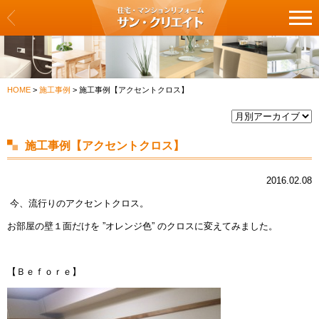
サン・クリエイト
リフォーム一覧
HOME
>
施工事例
>
施工事例【アクセントクロス】
クロス・壁紙の張替え
フロア・床の張替え
施工事例【アクセントクロス】
キッチン
2016.02.08
バス・浴室
今、流行りのアクセントクロス。
お部屋の壁１面だけを ”オレンジ色” のクロスに変えてみました。
洗面化粧台・トイレ
建具・扉の交換
【Ｂｅｆｏｒｅ】
カーテン・ブラインドの交換