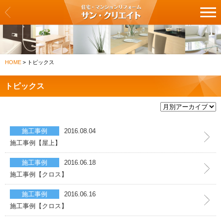
サン・クリエイト
リフォーム一覧
HOME
>
トピックス
クロス・壁紙の張替え
トピックス
フロア・床の張替え
キッチン
施工事例
2016.08.04
バス・浴室
施工事例【屋上】
洗面化粧台・トイレ
施工事例
2016.06.18
施工事例【クロス】
建具・扉の交換
施工事例
2016.06.16
施工事例【クロス】
カーテン・ブラインドの交換