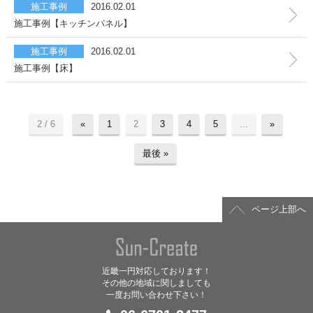
洗面化粧台・トイレ
施工事例
2016.02.01
施工事例【キッチンパネル】
給湯器の交換
施工事例
2016.02.01
施工事例【床】
その他
初めての方へ
2 / 6
«
1
2
3
4
5
...
»
サンクリエイトの特長
最後 »
よくあるご質問
施工の流れ
ページ上部へ
ハウスクリーニング
近畿一円対応しております！
ハウスクリーニング
その他の地域に関しましても
一度お問い合わせ下さい！
インフォメーション